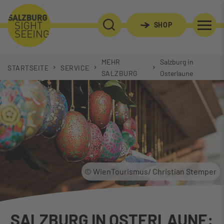
SHOP
SUCHE
MEHR
Salzburg in
STARTSEITE
SERVICE
SALZBURG
Osterlaune
© WienTourismus/ Christian Stemper
SALZBURG IN OSTERLAUNE: