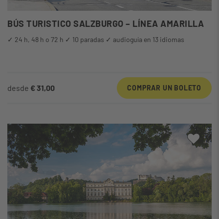
BÚS TURISTICO SALZBURGO – LÍNEA AMARILLA
✓ 24 h, 48 h o 72 h ✓ 10 paradas ✓ audioguía en 13 idiomas
desde
€ 31,00
COMPRAR UN BOLETO
A mi 