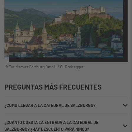
© 
© Tourismus Salzburg GmbH / G. Breitegger
PREGUNTAS MÁS FRECUENTES
¿CÓMO LLEGAR A LA CATEDRAL DE SALZBURGO?
Puede llegar a la Catedral de Salzburgo desde la
¿CUÁNTO CUESTA LA ENTRADA A LA CATEDRAL DE
estación HOP ON HOP OFF 5 "Herbert von Karajan Platz",
SALZBURGO? ¿HAY DESCUENTO PARA NIÑOS?