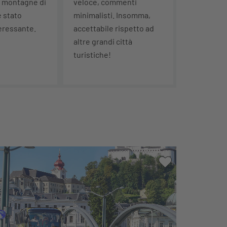
le montagne di
veloce, commenti
è stato
minimalisti. Insomma,
eressante.
accettabile rispetto ad
altre grandi città
turistiche!
 lista dei desideri
Alla mia lista de