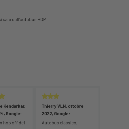
si sale sull'autobus HOP
 5/5.
Valutazione: 3/5.
ve Kendarkar,
Thierry VLN, ottobre
24, Google:
2022, Google:
on hop off dei
Autobus classico,