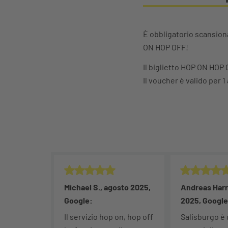
È obbligatorio scansiona
ON HOP OFF!
Il biglietto HOP ON HOP O
Il voucher è valido per 1
Valutazione: 5/5.
Valutazione: 
Michael S., agosto 2025,
Andreas Harre
Google:
2025, Google
Il servizio hop on, hop off
Salisburgo è 