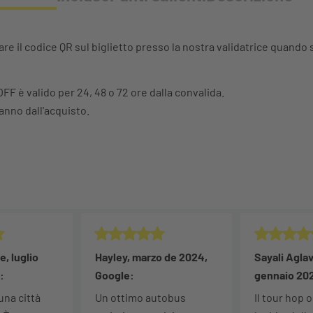
re il codice QR sul biglietto presso la nostra validatrice quando 
FF è valido per 24, 48 o 72 ore dalla convalida.
 anno dall'acquisto.
5/5.
Valutazione: 5/5.
Valutazione:
, luglio
Hayley, marzo de 2024,
Sayali Agla
:
Google:
gennaio 20
una città
Un ottimo autobus
Il tour hop 