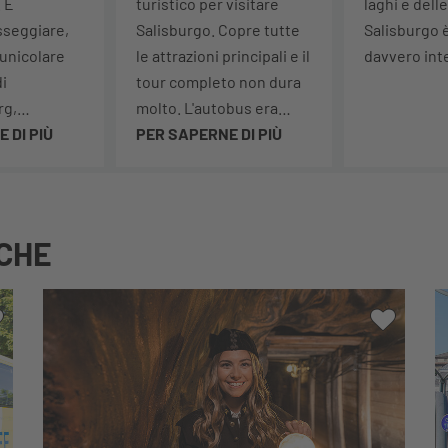
 È
turistico per visitare
laghi e del
sseggiare,
Salisburgo. Copre tutte
Salisburgo 
funicolare
le attrazioni principali e il
davvero int
di
tour completo non dura
rg,
molto. L'autobus era
assù,
 DI PIÙ
molto pulito. Rifarei
PER SAPERNE DI PIÙ
norama,
questo tour.
ei,
delizioso
plicemente
CHE
g. Anche un
ive del
Alla mia lista dei desideri
Alla mia
ottima idea.