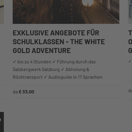
EXKLUSIVE ANGEBOTE FÜR
T
SCHULKLASSEN - THE WHITE
O
GOLD ADVENTURE
✓ bis zu 4 Stunden ✓ Führung durch das
✓ 
Salzbergwerk Salzburg ✓ Abholung &
Rücktransport ✓ Audioguide in 17 Sprachen
d
da
€ 33,00
Alla mia lista dei desideri