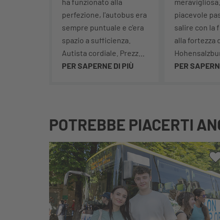
ha funzionato alla
meravigliosa.
perfezione, l'autobus era
piacevole pa
sempre puntuale e c'era
salire con la 
spazio a sufficienza.
alla fortezza 
Autista cordiale. Prezzo
Hohensalzbu
ok.
PER SAPERNE DI PIÙ
soffermarsi l
PER SAPERNE
godersi il pa
visitare i mus
mangiare un 
gelato o sem
POTREBBE PIACERTI AN
fare shoppin
picnic sulle r
Salzach è un'